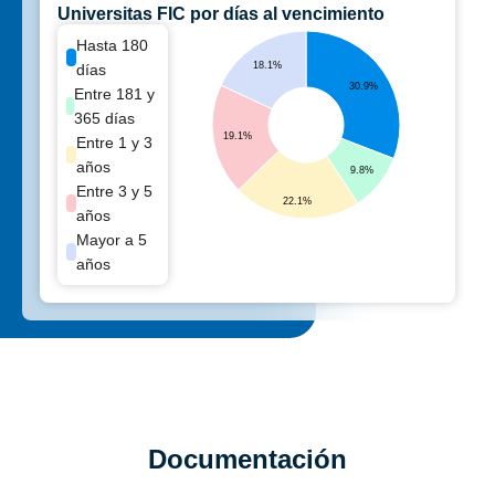
Universitas FIC por días al vencimiento
Hasta 180
18.1%
días
30.9%
Entre 181 y
365 días
19.1%
Entre 1 y 3
años
9.8%
Entre 3 y 5
22.1%
años
Mayor a 5
años
Documentación