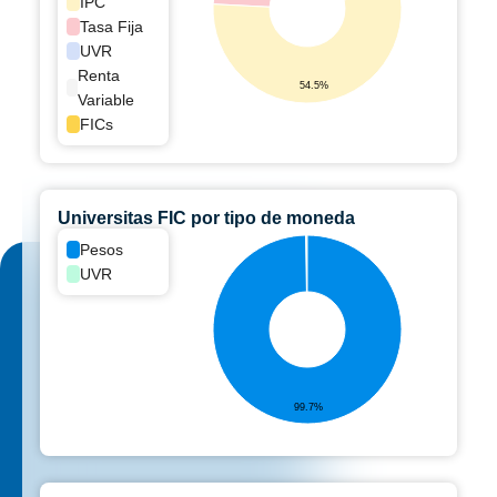
IPC
Tasa Fija
UVR
Renta
54.5%
Variable
FICs
Universitas FIC por tipo de moneda
Pesos
UVR
99.7%