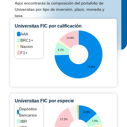
Aquí encontrarás la composición del portafolio de
Universitas por tipo de inversión, plazo, moneda y
tasa.
Universitas FIC por calificación
AAA
14.8%
BRC1+
Nacion
9.1%
F1+
74.6%
Universitas FIC por especie
Depósitos
13.8%
Bancarios
17.2%
IBR
7.5%