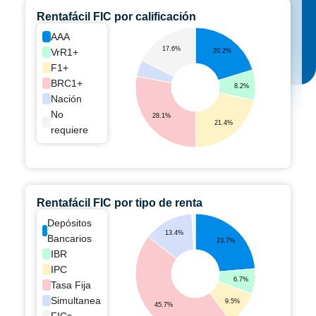
Rentafácil FIC por calificación
AAA
17.6%
VrR1+
20.2%
F1+
BRC1+
8.2%
Nación
No
28.1%
21.4%
requiere
Rentafácil FIC por tipo de renta
Depósitos
13.4%
Bancarios
23.7%
IBR
IPC
6.7%
Tasa Fija
Simultanea
9.5%
45.7%
FICs