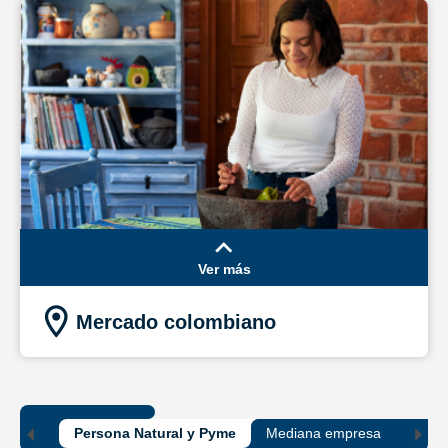
Ver más
Mercado colombiano
Persona Natural y Pyme
Mediana empresa
Gran